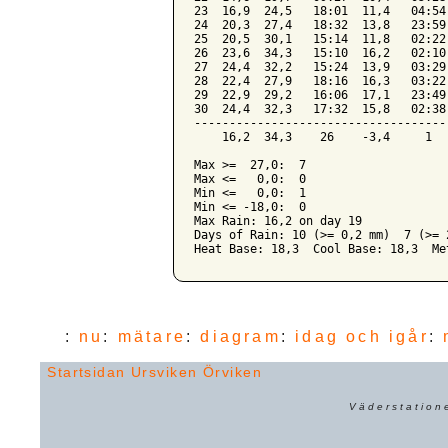
23  16,9  24,5   18:01  11,4   04:54
24  20,3  27,4   18:32  13,8   23:59
25  20,5  30,1   15:14  11,8   02:22
26  23,6  34,3   15:10  16,2   02:10
27  24,4  32,2   15:24  13,9   03:29
28  22,4  27,9   18:16  16,3   03:22
29  22,9  29,2   16:06  17,1   23:49
30  24,4  32,3   17:32  15,8   02:38
------------------------------------
    16,2  34,3    26    -3,4     1  
Max >=  27,0:  7

Max <=   0,0:  0

Min <=   0,0:  1

Min <= -18,0:  0

Max Rain: 16,2 on day 19

Days of Rain: 10 (>= 0,2 mm)  7 (>= 
:
nu
:
mätare
:
diagram
:
idag och igår
:
Startsidan
Ursviken
Örviken
Väderstation