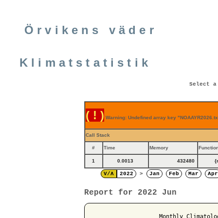
Örvikens väder
Klimatstatistik
Select a
( ! )
Warning: Undefined array key "NOAAYR2026.txt
Call Stack
#
Time
Memory
Functio
1
0.0013
432480
{
V/Λ
2022
>
Jan
Feb
Mar
Apr
Report for 2022 Jun
                   Monthly Climatolo