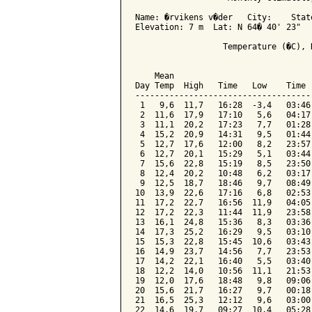
Name: �rvikens v�der   City:    State
Elevation: 7 m  Lat: N 64� 40' 23"   
                  Temperature (�C), 
                                    
    Mean                            
Day Temp  High   Time   Low    Time 
------------------------------------
 1   9,6  11,7   16:28  -3,4   03:46
 2  11,6  17,9   17:10   5,6   04:17
 3  11,1  20,2   17:23   7,7   01:28
 4  15,2  20,9   14:31   9,5   01:44
 5  12,7  17,6   12:00   8,2   23:57
 6  12,7  20,1   15:29   5,1   03:44
 7  15,6  22,8   15:19   8,5   23:50
 8  12,4  20,2   10:48   6,2   03:17
 9  12,5  18,7   18:46   9,7   08:49
10  13,9  22,6   17:16   6,8   02:53
11  17,2  22,7   16:56  11,9   04:05
12  17,2  22,3   11:44  11,9   23:58
13  16,1  24,8   15:36   8,3   03:36
14  17,3  25,2   16:29   9,5   03:10
15  15,3  22,8   15:45  10,6   03:43
16  14,9  23,7   14:56   7,7   23:53
17  14,2  22,1   16:40   5,5   03:40
18  12,2  14,0   10:56  11,1   21:53
19  12,0  17,6   18:48   9,8   09:06
20  15,6  21,7   16:27   9,7   00:18
21  16,5  25,3   12:12   9,6   03:00
22  14,6  19,7   09:27  10,4   05:28