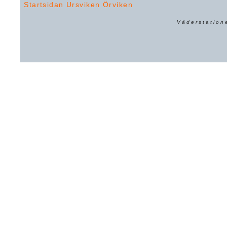
Startsidan
Ursviken
Örviken
Väderstation