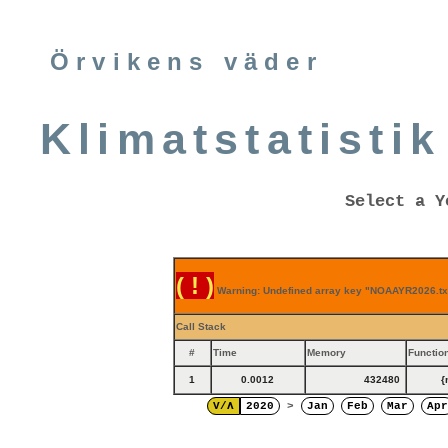
Örvikens väder
Klimatstatistik
Select a Y
( ! )
Warning: Undefined array key "NOAAYR2026.txt
Call Stack
#
Time
Memory
Functio
1
0.0012
432480
{
V/Λ
2020
>
Jan
Feb
Mar
Apr