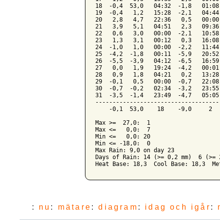
18  -0,4  53,0   04:32  -1,8   01:08
19  -0,4   1,2   15:28  -2,1   04:44
20   2,8   4,7   22:36   0,5   00:00
21   3,9   5,1   04:51   2,3   09:36
22   0,6   3,0   00:00  -2,1   10:58
23   1,3   3,1   00:12   0,3   16:08
24  -1,0   1,0   00:00  -2,2   11:44
25  -4,2  -1,8   00:11  -5,9   20:52
26  -5,5  -3,9   04:12  -6,5   16:59
27   0,0   1,9   19:24  -4,2   00:01
28   0,9   1,8   04:21   0,2   13:28
29  -0,1   0,5   00:00  -0,7   22:08
30  -0,7  -0,2   02:34  -3,2   23:55
31  -3,5  -1,4   23:49  -4,7   05:05
------------------------------------
    -0,1  53,0    18    -9,0     2  
Max >=  27,0:  1

Max <=   0,0:  7

Min <=   0,0: 20

Min <= -18,0:  0

Max Rain: 9,0 on day 23

Days of Rain: 14 (>= 0,2 mm)  6 (>= 
:
nu
:
mätare
:
diagram
:
idag och igår
: