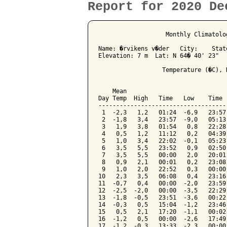
Report for 2020 De
                   Monthly Climatolo
Name: �rvikens v�der   City:    State
Elevation: 7 m  Lat: N 64� 40' 23"   
                  Temperature (�C), 
                                    
    Mean                            
Day Temp  High   Time   Low    Time 
------------------------------------
 1  -2,3   1,2   01:24  -6,9   23:57
 2  -1,8   3,4   23:57  -9,0   05:13
 3   1,9   3,8   01:54   0,8   22:28
 4   0,5   1,2   11:12   0,2   04:39
 5   1,0   3,4   22:02  -0,1   05:23
 6   3,5   5,5   23:52   0,9   02:50
 7   3,5   5,5   00:00   2,0   20:01
 8   0,9   2,1   00:01   0,2   23:08
 9   1,0   2,0   22:52   0,3   00:00
10   2,3   3,5   06:08   0,4   23:16
11  -0,7   0,4   00:00  -2,0   23:59
12  -2,5  -2,0   00:00  -3,5   22:29
13  -1,8  -0,5   23:51  -3,6   00:22
14  -0,3   0,5   15:04  -1,2   23:46
15   0,5   2,1   17:20  -1,1   00:02
16  -1,2   0,5   00:00  -2,6   17:49
17  -1,2  -0,3   13:33  -2,3   00:00