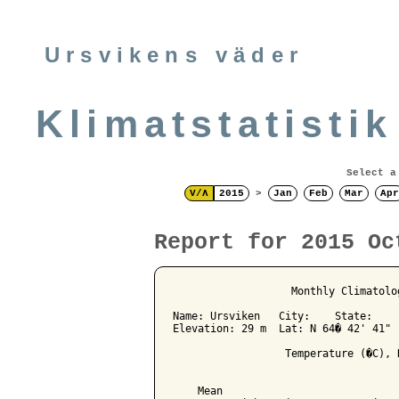
Ursvikens väder
Klimatstatistik
Select a
V/Λ
2015
>
Jan
Feb
Mar
Apr
Report for 2015 Oc
                   Monthly Climatolo
Name: Ursviken   City:    State: 

Elevation: 29 m  Lat: N 64� 42' 41" 
                  Temperature (�C), 
                                    
    Mean                            