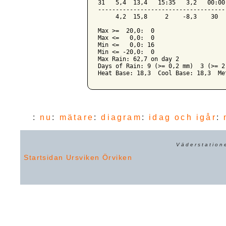
31   5,4  13,4   15:35   3,2   00:00
------------------------------------
     4,2  15,8     2    -8,3    30  
Max >=  20,0:  0

Max <=   0,0:  0

Min <=   0,0: 16

Min <= -20,0:  0

Max Rain: 62,7 on day 2

Days of Rain: 9 (>= 0,2 mm)  3 (>= 2
:
nu
:
mätare
:
diagram
:
idag och igår
:
Väderstation
Startsidan
Ursviken
Örviken