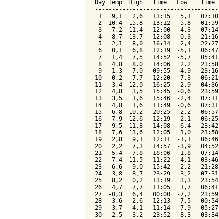
Day Temp  High   Time   Low    Time 
------------------------------------
 1   9,1  12,6   13:15   5,1   07:10
 2  10,4  15,8   13:12   5,8   01:59
 3   7,2  11,4   12:00   4,3   07:14
 4   8,7  13,7   12:08   0,3   21:16
 5   2,1   8,0   16:14  -2,4   22:27
 6   0,1   6,8   12:19  -5,1   06:47
 7   1,4   7,5   14:52  -5,7   05:41
 8   4,8   8,0   14:06   2,2   23:58
 9   1,3   7,0   09:55  -4,9   23:16
10   0,2   7,7   12:20  -7,3   06:21
11   3,4  12,0   16:25  -2,9   04:36
12   4,8  13,5   15:45  -0,6   23:59
13   3,5  11,6   15:46  -2,4   07:11
14   4,8  11,6   11:49  -0,6   07:31
15   6,8  10,2   20:25   2,2   06:57
16   7,9  12,6   12:19   2,1   06:25
17   9,5  11,8   14:08   6,4   23:42
18   7,6  13,6   12:05   1,0   23:58
19   2,8   9,1   12:11  -1,1   06:46
20   2,2   7,3   14:57  -3,9   04:52
21   5,4   7,8   18:06   1,8   07:14
22   7,4  11,5   11:22   4,1   03:46
23   6,6   9,0   15:42   2,2   21:28
24   3,8   8,7   23:29  -3,2   07:31
25   8,2  10,2   13:19   3,3   23:54
26   4,7   7,7   11:05   1,7   06:41
27  -0,3   6,4   00:00  -7,2   23:59
28  -3,6   2,6   12:13  -7,5   00:54
29  -3,7   4,1   11:14  -7,9   05:27
30  -2,5   3,2   23:52  -8,3   03:34