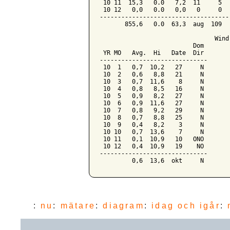
 10 11  15,3   0.0   7,2  11     5   
 10 12   0,0   0.0   0,0   0     0   
-------------------------------------
       855,6   0.0  63,3  aug  109   
                                Wind 
                          Dom

 YR MO   Avg.  Hi   Date  Dir

------------------------------

 10  1   0,7  10,2   27     N

 10  2   0,6   8,8   21     N

 10  3   0,7  11,6    8     N

 10  4   0,8   8,5   16     N

 10  5   0,9   8,2   27     N

 10  6   0,9  11,6   27     N

 10  7   0,8   9,2   29     N

 10  8   0,7   8,8   25     N

 10  9   0,4   8,2    3     N

 10 10   0,7  13,6    7     N

 10 11   0,1  10,9   10   ONO

 10 12   0,4  10,9   19    NO

------------------------------

:
nu
:
mätare
:
diagram
:
idag och igår
: