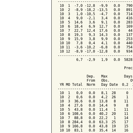
------------------------------------
 10  1  -7,0 -12,8  -9,9   0.0   790
 10  2  -8,9 -18,2 -13,5   0.0   891
 10  3   1,0 -10,5  -4,7   0.0   714
 10  4   9,0  -2,1   3,4   0.0   416
 10  5  14,6   3,6   9,1   0.0   283
 10  6  18,4   6,9  12,7   0.0   169
 10  7  22,7  12,4  17,6   0.0    44
 10  8  19,3   9,3  14,3   0.0   137
 10  9  15,9   3,8   9,9   0.0   253
 10 10   7,8   0,4   4,1   0.0   440
 10 11  -3,6 -10,2  -6,8   0.0   754
 10 12  -8,9 -17,0 -12,8   0.0   934
------------------------------------
         6,7  -2,9   1,9   0.0  5828
                                Preci
              Dep.   Max        Days 
              From   Obs.          Ov
 YR MO Total  Norm   Day Date  0,2  2
-------------------------------------
 10  1   0,0   0.0   8,1  28     0   
 10  2   0,6   0.0   4,2  26     1   
 10  3  36,6   0.0  13,8   8    11   
 10  4  27,6   0.0  14,4   9     8   
 10  5  43,8   0.0  11,4   1    11   
 10  6 108,6   0.0  40,2  20    11   
 10  7  88,8   0.0  22,2   1    14   
 10  8 284,4   0.0  63,3  25    17   
 10  9 166,8   0.0  43,8  19    15   
 10 10  83,1   0.0  35,4  14    16   