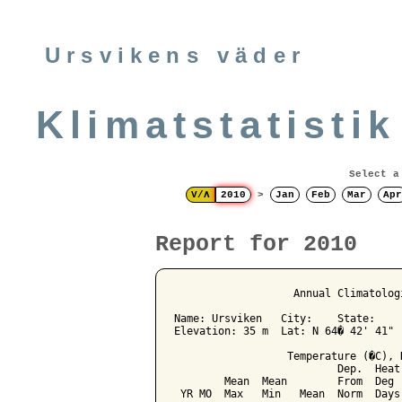
Ursvikens väder
Klimatstatistik
Select a
V/Λ
2010
>
Jan
Feb
Mar
Apr
Report for 2010
                   Annual Climatolog
Name: Ursviken   City:    State: 

Elevation: 35 m  Lat: N 64� 42' 41" 
                  Temperature (�C), 
                          Dep.  Heat
        Mean  Mean        From  Deg 
 YR MO  Max   Min   Mean  Norm  Days