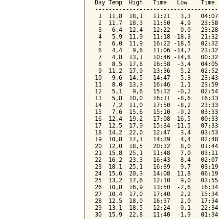
Day Temp  High   Time   Low    Time 
------------------------------------
 1  11,8  18,1   11:21   3,3   04:07
 2  11,7  18,3   11:50   4,9   23:58
 3   6,4  12,4   12:22   0,0   23:28
 4   5,9  11,9   11:18 -18,3   21:32
 5   6,0  11,9   16:22 -18,5   02:32
 6   4,4   9,6   11:06 -14,7   23:32
 7   4,8  13,1   10:46 -14,8   00:32
 8   8,5  17,8   16:58  -3,4   04:05
 9  11,2  17,9   13:36   5,2   02:52
10   9,6  14,5   14:47   5,3   23:43
11   8,0  13,3   16:46   1,1   23:59
12   5,1   9,6   15:32  -0,2   02:54
13   5,8  10,0   16:11  -8,6   16:33
14   7,2  11,0   17:50  -8,2   23:33
15   7,6  15,6   15:10  -9,2   03:33
16  12,4  19,2   17:08 -16,5   00:33
17  12,5  17,9   15:34 -11,5   07:33
18  14,2  22,0   12:47   3,4   03:53
19  10,8  17,1   14:39   4,4   02:48
20  12,0  18,5   20:32   8,0   01:44
21  15,8  25,1   11:48   7,0   03:11
22  16,2  23,3   16:43   8,4   02:07
23  18,1  25,1   16:39   9,7   03:19
24  15,6  20,3   14:08  11,8   06:19
25  13,2  17,6   12:10   9,0   03:55
26  10,8  16,9   13:50  -2,6   16:34
27  10,4  17,0   17:40   2,2   15:34
28  12,5  18,0   16:37   2,0   17:34
29  13,1  18,5   12:24   0,1   22:34
30  15,9  22,8   11:40  -1,9   01:34