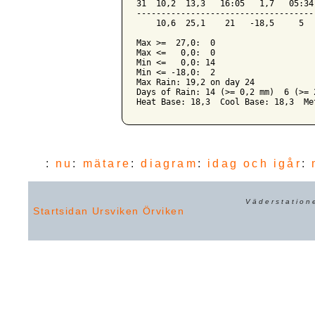
31  10,2  13,3   16:05   1,7   05:34
------------------------------------
    10,6  25,1    21   -18,5     5  
Max >=  27,0:  0

Max <=   0,0:  0

Min <=   0,0: 14

Min <= -18,0:  2

Max Rain: 19,2 on day 24

Days of Rain: 14 (>= 0,2 mm)  6 (>= 
:
nu
:
mätare
:
diagram
:
idag och igår
:
Väderstation
Startsidan
Ursviken
Örviken