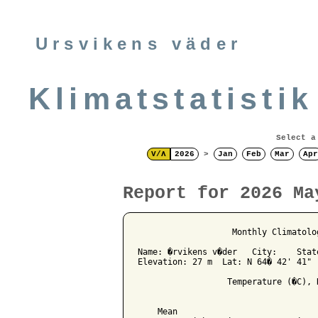
Ursvikens väder
Klimatstatistik
Select a
V/Λ
2026
>
Jan
Feb
Mar
Apr
Report for 2026 Ma
                   Monthly Climatolo
Name: �rvikens v�der   City:    State
Elevation: 27 m  Lat: N 64� 42' 41" 
                  Temperature (�C), 
                                    
    Mean                            